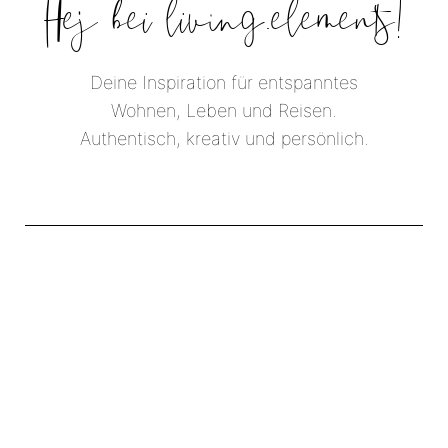
Hej bei living.elements!
Deine Inspiration für entspanntes
Wohnen, Leben und Reisen.
Authentisch, kreativ und persönlich.