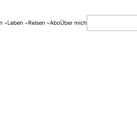
S
n
Leben
Reisen
Abo
Über mich
u
c
h
e
n