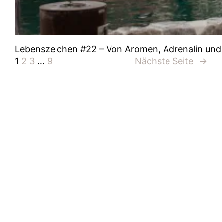
Lebenszeichen #22 – Von Aromen, Adrenalin und
1
2
3
…
9
Nächste Seite
→